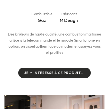
Combustible
Fabricant
Gaz
M Design
Des brûleurs de haute qualité, une combustion maitrisée
grâce à la télécommande et le module Smartphone en
option, un visuel authentique ou moderne, asseyez vous
et profitez
J
E
M
'
I
N
T
É
R
E
S
S
E
À
C
E
P
R
O
D
U
I
T
.
.
.
J
E
M
'
I
N
T
É
R
E
S
S
E
À
C
E
P
R
O
D
U
I
T
.
.
.