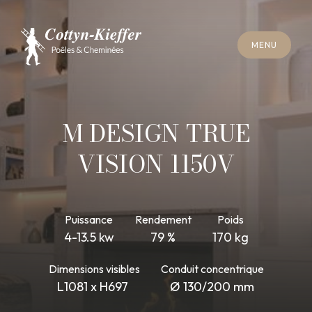
F
E
R
M
E
R
M
E
N
U
F
E
R
M
E
R
M
E
N
U
R
E
N
D
E
Z
-
V
O
U
S
R
A
M
O
N
A
G
E
R
E
N
D
E
Z
-
V
O
U
S
R
A
M
O
N
A
G
E
M DESIGN TRUE
VISION 1150V
Puissance
Rendement
Poids
4-13.5 kw
79 %
170 kg
Dimensions visibles
Conduit concentrique
L1081 x H697
Ø 130/200 mm