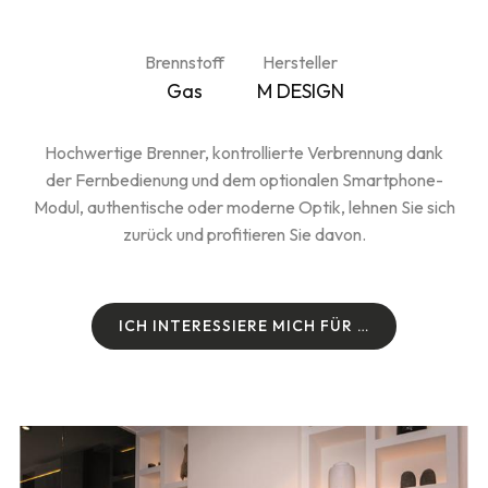
Brennstoff
Hersteller
Gas
M DESIGN
Hochwertige Brenner, kontrollierte Verbrennung dank
der Fernbedienung und dem optionalen Smartphone-
Modul, authentische oder moderne Optik, lehnen Sie sich
zurück und profitieren Sie davon.
I
C
H
I
N
T
E
R
E
S
S
I
E
R
E
M
I
C
H
F
Ü
R
…
I
C
H
I
N
T
E
R
E
S
S
I
E
R
E
M
I
C
H
F
Ü
R
…