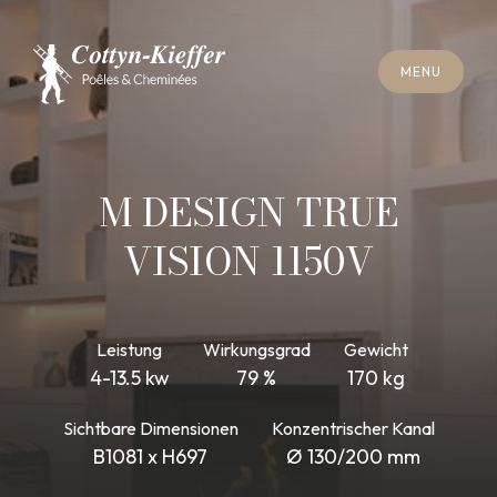
S
C
H
L
I
E
SS
E
N
M
E
N
U
S
C
H
L
I
E
SS
E
N
M
E
N
U
T
E
R
M
I
N
S
C
H
O
R
N
S
T
E
I
N
R
E
I
N
I
G
U
N
G
T
E
R
M
I
N
S
C
H
O
R
N
S
T
E
I
N
R
E
I
N
I
G
U
N
G
M DESIGN TRUE
VISION 1150V
Leistung
Wirkungsgrad
Gewicht
4-13.5 kw
79 %
170 kg
Sichtbare Dimensionen
Konzentrischer Kanal
B1081 x H697
Ø 130/200 mm