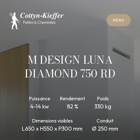
F
E
R
M
E
R
M
E
N
U
F
E
R
M
E
R
M
E
N
U
R
E
N
D
E
Z
-
V
O
U
S
R
A
M
O
N
A
G
E
R
E
N
D
E
Z
-
V
O
U
S
R
A
M
O
N
A
G
E
M DESIGN LUNA
DIAMOND 750 RD
Puissance
Rendement
Poids
4-14 kw
82 %
330 kg
Dimensions visibles
Conduit
L650 x H550 x P300 mm
Ø 250 mm