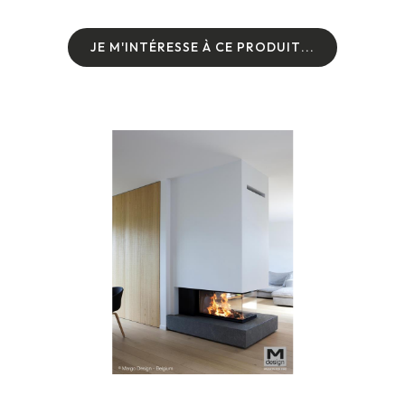
J
E
M
'
I
N
T
É
R
E
S
S
E
À
C
E
P
R
O
D
U
I
T
.
.
.
J
E
M
'
I
N
T
É
R
E
S
S
E
À
C
E
P
R
O
D
U
I
T
.
.
.