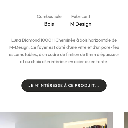
Combustible
Fabricant
Bois
M Design
Luna Diamond 1000H Cheminée à bois horizontale de
M-Design. Ce foyer est doté d’une vitre et d’un pare-feu
escamotables, d’un cadre de finition de 8mm d’épaisseur
et au choix d’un intérieur en acier ou en fonte.
J
E
M
'
I
N
T
É
R
E
S
S
E
À
C
E
P
R
O
D
U
I
T
.
.
.
J
E
M
'
I
N
T
É
R
E
S
S
E
À
C
E
P
R
O
D
U
I
T
.
.
.