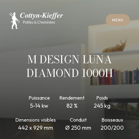
F
E
R
M
E
R
M
E
N
U
F
E
R
M
E
R
M
E
N
U
R
E
N
D
E
Z
-
V
O
U
S
R
A
M
O
N
A
G
E
R
E
N
D
E
Z
-
V
O
U
S
R
A
M
O
N
A
G
E
M DESIGN LUNA
DIAMOND 1000H
Puissance
Rendement
Poids
5-14 kw
82 %
245 kg
Dimensions visibles
Conduit
Boisseaux
442 x 929 mm
Ø 250 mm
200/200