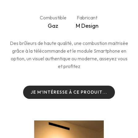
Combustible
Fabricant
Gaz
M Design
Des brûleurs de haute qualité, une combustion maitrisée
grâce à la télécommande et le module Smartphone en
option, un visuel authentique ou moderne, asseyez vous
et profitez
J
E
M
'
I
N
T
É
R
E
S
S
E
À
C
E
P
R
O
D
U
I
T
.
.
.
J
E
M
'
I
N
T
É
R
E
S
S
E
À
C
E
P
R
O
D
U
I
T
.
.
.