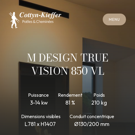
F
E
R
M
E
R
M
E
N
U
F
E
R
M
E
R
M
E
N
U
R
E
N
D
E
Z
-
V
O
U
S
R
A
M
O
N
A
G
E
R
E
N
D
E
Z
-
V
O
U
S
R
A
M
O
N
A
G
E
M DESIGN TRUE
VISION 850 VL
Puissance
Rendement
Poids
3-14 kw
81 %
210 kg
Dimensions visibles
Conduit concentrique
L781 x H1407
Ø130/200 mm