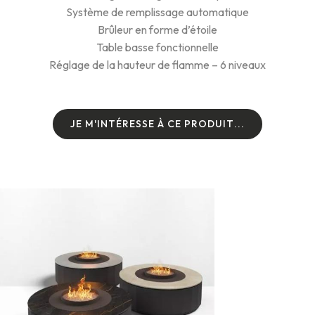
Système de remplissage automatique
Brûleur en forme d’étoile
Table basse fonctionnelle
Réglage de la hauteur de flamme – 6 niveaux
J
E
M
'
I
N
T
É
R
E
S
S
E
À
C
E
P
R
O
D
U
I
T
.
.
.
J
E
M
'
I
N
T
É
R
E
S
S
E
À
C
E
P
R
O
D
U
I
T
.
.
.