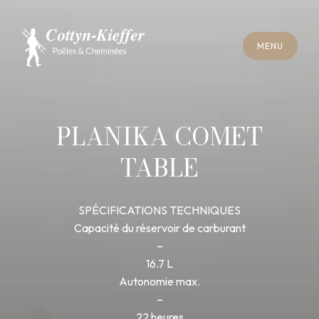
F
E
R
M
E
R
M
E
N
U
F
E
R
M
E
R
M
E
N
U
R
E
N
D
E
Z
-
V
O
U
S
R
A
M
O
N
A
G
E
R
E
N
D
E
Z
-
V
O
U
S
R
A
M
O
N
A
G
E
PLANIKA COMET
TABLE
SPÉCIFICATIONS TECHNIQUES
Capacité du réservoir de carburant
–
16.7 L
Autonomie max.
–
22 heures