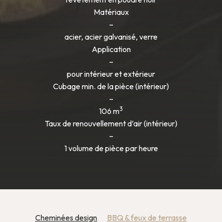
Matériaux
–
acier, acier galvanisé, verre
Application
–
pour intérieur et extérieur
Cubage min. de la pièce (intérieur)
–
3
106 m
Taux de renouvellement d’air (intérieur)
–
1 volume de pièce par heure
Cheminées design
BBQ & feux de terrasse