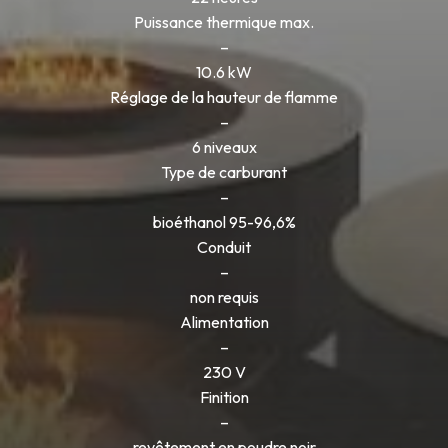
Puissance thermique max.
–
10.6 kW
Réglage de la hauteur de flamme
–
6 niveaux
Type de carburant
–
bioéthanol 95-96,6%
Conduit
–
non requis
Alimentation
–
230 V
Finition
–
revêtement en poudre noir