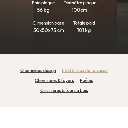
Poid plaque
Diamètre plaque
56 kg
100cm
Dimension base
Totale poid
50x50x73 cm
101 kg
Cheminées design
BBQ & feux de terrasse
Cheminées & foyers
Poêles
Cuisinières & fours à bois