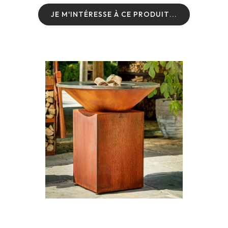
J
E
M
'
I
N
T
É
R
E
S
S
E
À
C
E
P
R
O
D
U
I
T
.
.
.
J
E
M
'
I
N
T
É
R
E
S
S
E
À
C
E
P
R
O
D
U
I
T
.
.
.