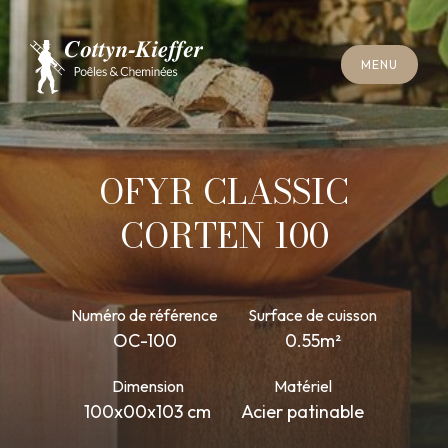
F
E
R
M
E
R
M
E
N
U
F
E
R
M
E
R
M
E
N
U
R
E
N
D
E
Z
-
V
O
U
S
R
A
M
O
N
A
G
E
R
E
N
D
E
Z
-
V
O
U
S
R
A
M
O
N
A
G
E
OFYR CLASSIC
CORTEN 100
Numéro de référence
Surface de cuisson
OC-100
0.55m²
Dimension
Matériel
100x00x103 cm
Acier patinable