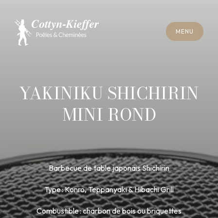
F
E
R
M
E
R
M
E
N
U
F
E
R
M
E
R
M
E
N
U
R
E
N
D
E
Z
-
V
O
U
S
R
A
M
O
N
A
G
E
R
E
N
D
E
Z
-
V
O
U
S
R
A
M
O
N
A
G
E
YAKINIKU SHICHIRIN
MINI ROND
Barbecue de table japonais Shichirin
Type : Konro, Teppanyaki & Hibachi Grill
Combustible : charbon de bois ou briquettes