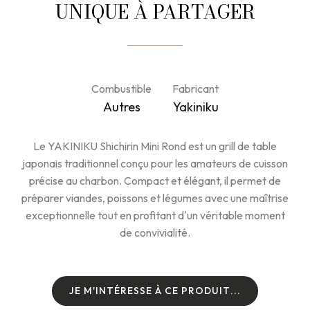
UNIQUE À PARTAGER
Combustible
Fabricant
Autres
Yakiniku
Le YAKINIKU Shichirin Mini Rond est un grill de table
japonais traditionnel conçu pour les amateurs de cuisson
précise au charbon. Compact et élégant, il permet de
préparer viandes, poissons et légumes avec une maîtrise
exceptionnelle tout en profitant d'un véritable moment
de convivialité.
J
E
M
'
I
N
T
É
R
E
S
S
E
À
C
E
P
R
O
D
U
I
T
.
.
.
J
E
M
'
I
N
T
É
R
E
S
S
E
À
C
E
P
R
O
D
U
I
T
.
.
.