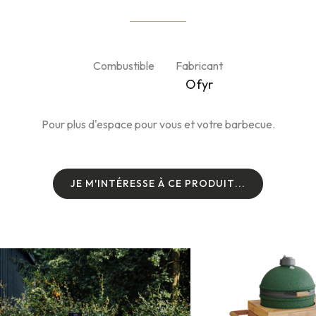
Combustible
Fabricant
Ofyr
Pour plus d'espace pour vous et votre barbecue.
J
E
M
'
I
N
T
É
R
E
S
S
E
À
C
E
P
R
O
D
U
I
T
.
.
.
J
E
M
'
I
N
T
É
R
E
S
S
E
À
C
E
P
R
O
D
U
I
T
.
.
.