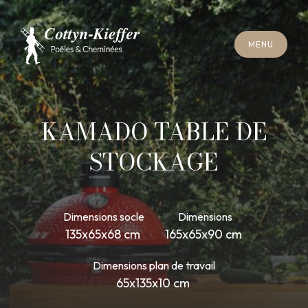
F
E
R
M
E
R
M
E
N
U
F
E
R
M
E
R
M
E
N
U
R
E
N
D
E
Z
-
V
O
U
S
R
A
M
O
N
A
G
E
R
E
N
D
E
Z
-
V
O
U
S
R
A
M
O
N
A
G
E
KAMADO TABLE DE
STOCKAGE
Dimensions socle
Dimensions
135x65x68 cm
165x65x90 cm
Dimensions plan de travail
65x135x10 cm