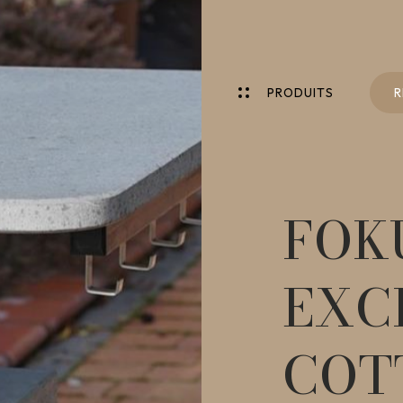
P
R
O
D
U
I
T
S
R
P
R
O
D
U
I
T
S
R
FOK
EXC
COT