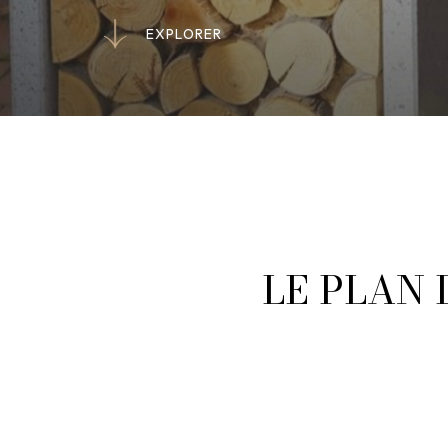
E
X
P
L
O
R
E
R
E
X
P
L
O
R
E
R
LE PLAN