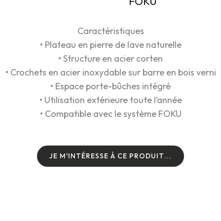
FOKU
Caractéristiques
• Plateau en pierre de lave naturelle
• Structure en acier corten
• Crochets en acier inoxydable sur barre en bois verni
• Espace porte-bûches intégré
• Utilisation extérieure toute l’année
• Compatible avec le système FOKU
J
E
M
'
I
N
T
É
R
E
S
S
E
À
C
E
P
R
O
D
U
I
T
.
.
.
J
E
M
'
I
N
T
É
R
E
S
S
E
À
C
E
P
R
O
D
U
I
T
.
.
.