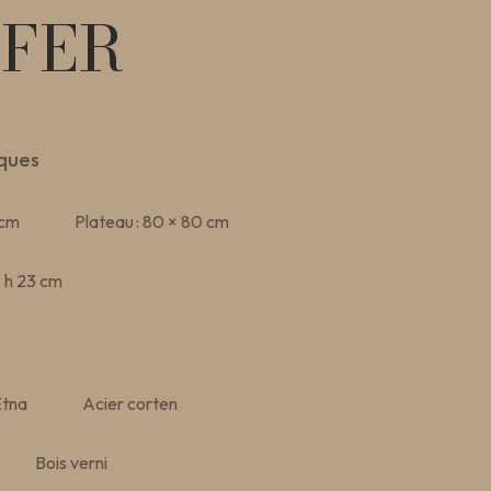
FFER
ques
 cm
Plateau : 80 × 80 cm
– h 23 cm
Etna
Acier corten
Bois verni