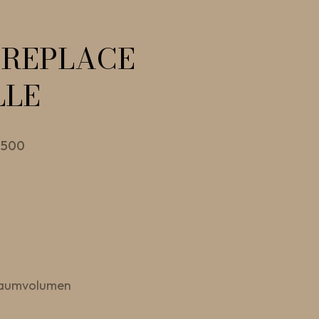
IREPLACE
LLE
 500
 Raumvolumen