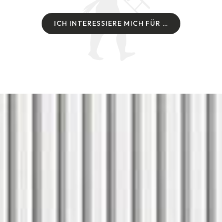
I
C
H
I
N
T
E
R
E
S
S
I
E
R
E
M
I
C
H
F
Ü
R
…
I
C
H
I
N
T
E
R
E
S
S
I
E
R
E
M
I
C
H
F
Ü
R
…