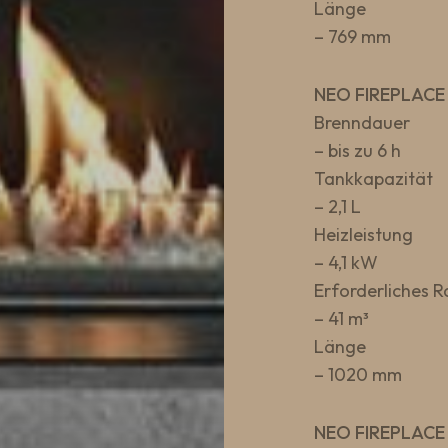
Länge
– 769 mm
NEO FIREPLACE
Brenndauer
– bis zu 6 h
Tankkapazität
– 2,1 L
Heizleistung
– 4,1 kW
Erforderliches
– 41 m³
Länge
– 1020 mm
NEO FIREPLACE