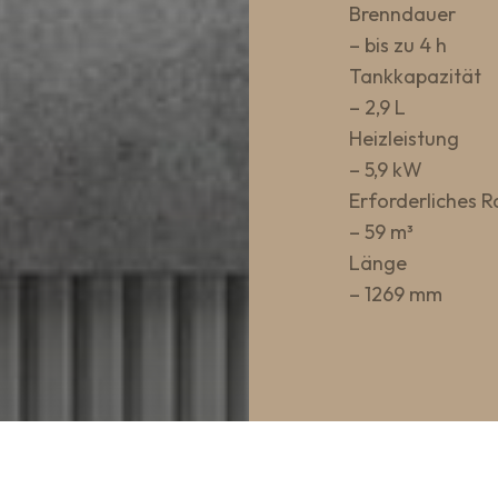
Brenndauer
– bis zu 4 h
Tankkapazität
– 2,9 L
Heizleistung
– 5,9 kW
Erforderliches
– 59 m³
Länge
– 1269 mm