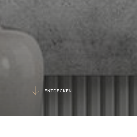
E
N
T
D
E
C
K
E
N
E
N
T
D
E
C
K
E
N