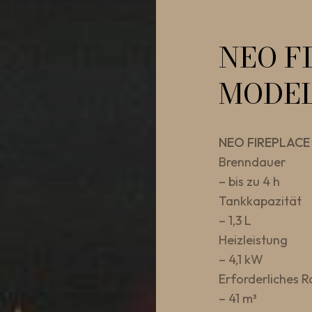
NEO F
MODE
NEO FIREPLACE
Brenndauer
– bis zu 4 h
Tankkapazität
– 1,3 L
Heizleistung
– 4,1 kW
Erforderliches
– 41 m³