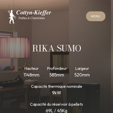
F
E
R
M
E
R
M
E
N
U
F
E
R
M
E
R
M
E
N
U
R
E
N
D
E
Z
-
V
O
U
S
R
A
M
O
N
A
G
E
R
E
N
D
E
Z
-
V
O
U
S
R
A
M
O
N
A
G
E
RIKA SUMO
Hauteur
Profondeur
Largeur
1148mm
585mm
520mm
Capacité thermique nominale
9kW
Capacité du réservoir à pellets
69L / 45Kg