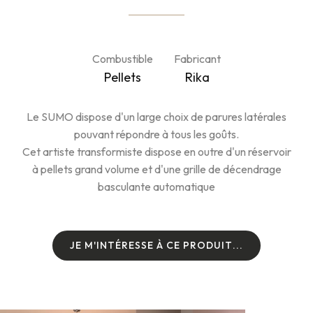
Combustible
Fabricant
Pellets
Rika
Le SUMO dispose d'un large choix de parures latérales
pouvant répondre à tous les goûts.
Cet artiste transformiste dispose en outre d'un réservoir
à pellets grand volume et d'une grille de décendrage
basculante automatique
J
E
M
'
I
N
T
É
R
E
S
S
E
À
C
E
P
R
O
D
U
I
T
.
.
.
J
E
M
'
I
N
T
É
R
E
S
S
E
À
C
E
P
R
O
D
U
I
T
.
.
.