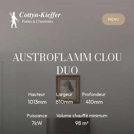
F
E
R
M
E
R
M
E
N
U
F
E
R
M
E
R
M
E
N
U
R
E
N
D
E
Z
-
V
O
U
S
R
A
M
O
N
A
G
E
R
E
N
D
E
Z
-
V
O
U
S
R
A
M
O
N
A
G
E
AUSTROFLAMM CLOU
DUO
Hauteur
Largeur
Profondeur
1013mm
810mm
410mm
Puissance
Volume chauffé minimum
7kW
98 m³