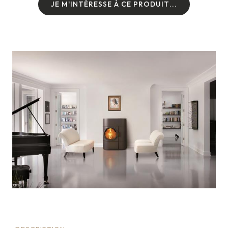
J
E
M
'
I
N
T
É
R
E
S
S
E
À
C
E
P
R
O
D
U
I
T
.
.
.
J
E
M
'
I
N
T
É
R
E
S
S
E
À
C
E
P
R
O
D
U
I
T
.
.
.