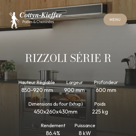
F
E
R
M
E
R
M
E
N
U
F
E
R
M
E
R
M
E
N
U
R
E
N
D
E
Z
-
V
O
U
S
R
A
M
O
N
A
G
E
R
E
N
D
E
Z
-
V
O
U
S
R
A
M
O
N
A
G
E
RIZZOLI SÉRIE R
Hauteur Réglable
Largeur
Profondeur
850-920 mm
900 mm
600 mm
Dimensions du four (lxhxp)
Poids
450x260x430mm
225 kg
Rendement
Puissance
86.4%
8 kW