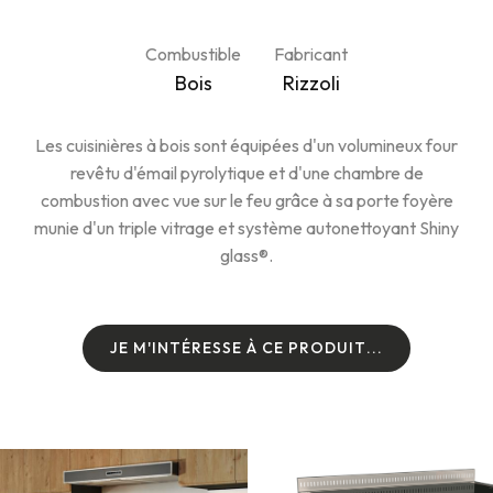
Combustible
Fabricant
Bois
Rizzoli
Les cuisinières à bois sont équipées d'un volumineux four
revêtu d'émail pyrolytique et d'une chambre de
combustion avec vue sur le feu grâce à sa porte foyère
munie d'un triple vitrage et système autonettoyant Shiny
glass®.
J
E
M
'
I
N
T
É
R
E
S
S
E
À
C
E
P
R
O
D
U
I
T
.
.
.
J
E
M
'
I
N
T
É
R
E
S
S
E
À
C
E
P
R
O
D
U
I
T
.
.
.