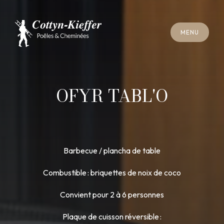
F
E
R
M
E
R
M
E
N
U
F
E
R
M
E
R
M
E
N
U
R
E
N
D
E
Z
-
V
O
U
S
R
A
M
O
N
A
G
E
R
E
N
D
E
Z
-
V
O
U
S
R
A
M
O
N
A
G
E
OFYR TABL'O
Barbecue / plancha de table
Combustible : briquettes de noix de coco
Convient pour 2 à 6 personnes
Plaque de cuisson réversible :