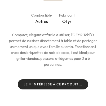
Combustible
Fabricant
Autres
Ofyr
Compact, élégant et facile à utiliser, l'OFYR Tabl'O
permet de cuisiner directement à table et de partager
un moment unique avec famille ou amis. Fonctionnant
avec des briquettes de noix de coco, il est idéal pour
griller viandes, poissons et légumes pour 2 à 6
personnes.
J
E
M
'
I
N
T
É
R
E
S
S
E
À
C
E
P
R
O
D
U
I
T
.
.
.
J
E
M
'
I
N
T
É
R
E
S
S
E
À
C
E
P
R
O
D
U
I
T
.
.
.