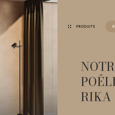
P
R
O
D
U
I
T
S
R
P
R
O
D
U
I
T
S
R
NOTR
POÊL
RIKA