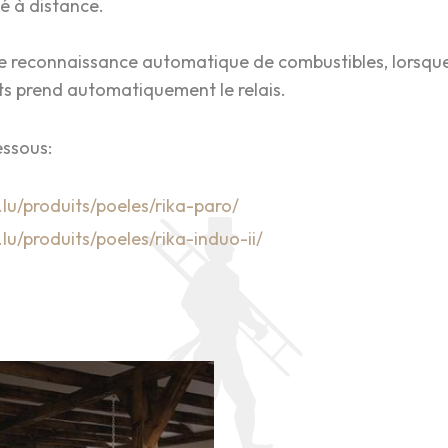
oté à distance.
 reconnaissance automatique de combustibles, lorsque l'
ets prend automatiquement le relais.
ssous:
.lu/produits/poeles/rika-paro/
lu/produits/poeles/rika-induo-ii/