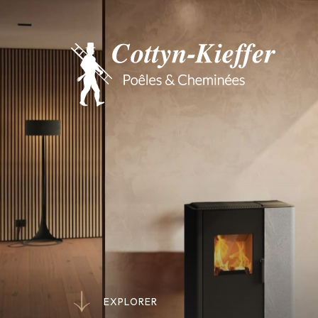
E
X
P
L
O
R
E
R
E
X
P
L
O
R
E
R