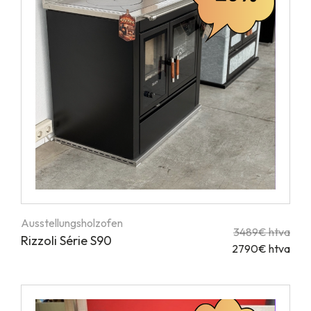
Ausstellungsholzofen
3489€ htva
Rizzoli Série S90
2790€ htva