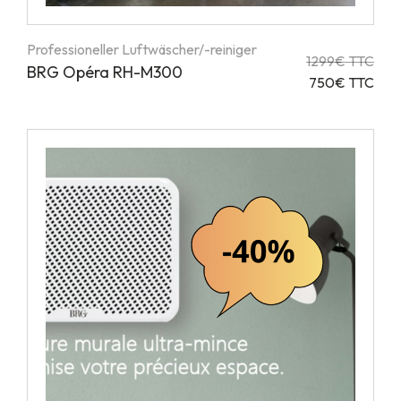
Professioneller Luftwäscher/-reiniger
1299€ TTC
BRG Opéra RH-M300
750€ TTC