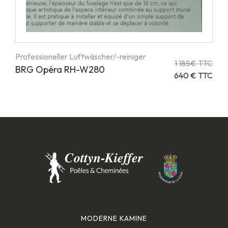
Professioneller Luftwäscher/-reiniger
1 185€ TTC
BRG Opéra RH-W280
640 € TTC
MODERNE KAMINE