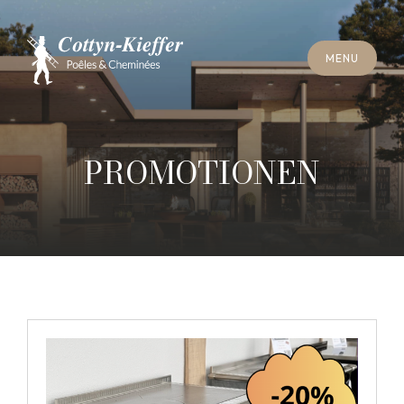
S
C
H
L
I
E
SS
E
N
M
E
N
U
S
C
H
L
I
E
SS
E
N
M
E
N
U
T
E
R
M
I
N
S
C
H
O
R
N
S
T
E
I
N
R
E
I
N
I
G
U
N
G
T
E
R
M
I
N
S
C
H
O
R
N
S
T
E
I
N
R
E
I
N
I
G
U
N
G
PROMOTIONEN