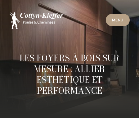
F
E
R
M
E
R
M
E
N
U
F
E
R
M
E
R
M
E
N
U
R
E
N
D
E
Z
-
V
O
U
S
R
A
M
O
N
A
G
E
R
E
N
D
E
Z
-
V
O
U
S
R
A
M
O
N
A
G
E
LES FOYERS À BOIS SUR
MESURE : ALLIER
ESTHÉTIQUE ET
PERFORMANCE