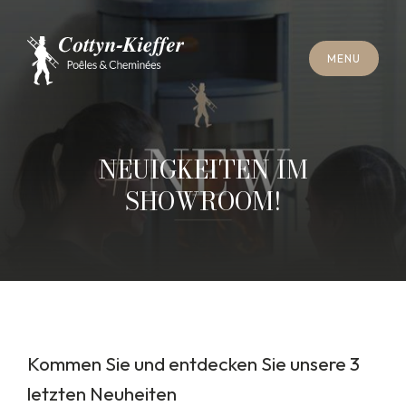
S
C
H
L
I
E
SS
E
N
M
E
N
U
S
C
H
L
I
E
SS
E
N
M
E
N
U
T
E
R
M
I
N
S
C
H
O
R
N
S
T
E
I
N
R
E
I
N
I
G
U
N
G
T
E
R
M
I
N
S
C
H
O
R
N
S
T
E
I
N
R
E
I
N
I
G
U
N
G
NEUIGKEITEN IM
SHOWROOM!
Kommen Sie und entdecken Sie unsere 3
letzten Neuheiten