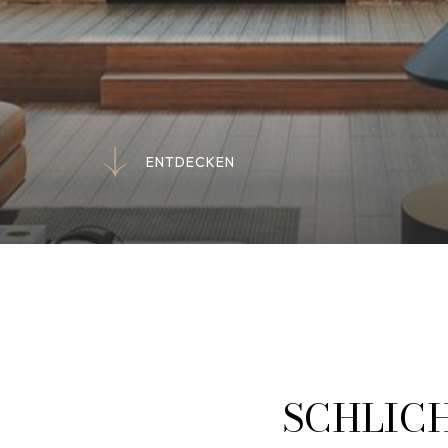
E
N
T
D
E
C
K
E
N
E
N
T
D
E
C
K
E
N
SCHLICH