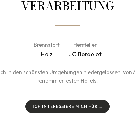
VERARBEITUNG
Brennstoff
Hersteller
Holz
JC Bordelet
sich in den schönsten Umgebungen niedergelassen, von A
renommiertesten Hotels.
I
C
H
I
N
T
E
R
E
S
S
I
E
R
E
M
I
C
H
F
Ü
R
…
I
C
H
I
N
T
E
R
E
S
S
I
E
R
E
M
I
C
H
F
Ü
R
…