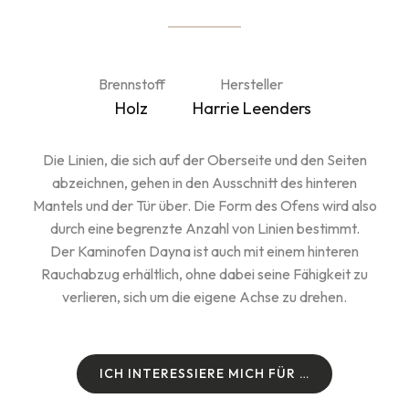
Brennstoff
Hersteller
Holz
Harrie Leenders
Die Linien, die sich auf der Oberseite und den Seiten
abzeichnen, gehen in den Ausschnitt des hinteren
Mantels und der Tür über. Die Form des Ofens wird also
durch eine begrenzte Anzahl von Linien bestimmt.
Der Kaminofen Dayna ist auch mit einem hinteren
Rauchabzug erhältlich, ohne dabei seine Fähigkeit zu
verlieren, sich um die eigene Achse zu drehen.
I
C
H
I
N
T
E
R
E
S
S
I
E
R
E
M
I
C
H
F
Ü
R
…
I
C
H
I
N
T
E
R
E
S
S
I
E
R
E
M
I
C
H
F
Ü
R
…