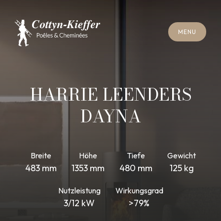
S
C
H
L
I
E
SS
E
N
M
E
N
U
S
C
H
L
I
E
SS
E
N
M
E
N
U
T
E
R
M
I
N
S
C
H
O
R
N
S
T
E
I
N
R
E
I
N
I
G
U
N
G
T
E
R
M
I
N
S
C
H
O
R
N
S
T
E
I
N
R
E
I
N
I
G
U
N
G
HARRIE LEENDERS
DAYNA
Breite
Höhe
Tiefe
Gewicht
483 mm
1353 mm
480 mm
125 kg
Nutzleistung
Wirkungsgrad
3/12 kW
>79%