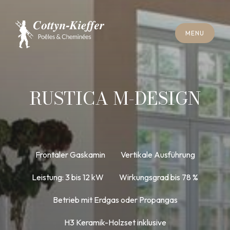
S
C
H
L
I
E
SS
E
N
M
E
N
U
S
C
H
L
I
E
SS
E
N
M
E
N
U
T
E
R
M
I
N
S
C
H
O
R
N
S
T
E
I
N
R
E
I
N
I
G
U
N
G
T
E
R
M
I
N
S
C
H
O
R
N
S
T
E
I
N
R
E
I
N
I
G
U
N
G
RUSTICA M-DESIGN
Frontaler Gaskamin
Vertikale Ausführung
Leistung: 3 bis 12 kW
Wirkungsgrad bis 78 %
Betrieb mit Erdgas oder Propangas
H3 Keramik-Holzset inklusive