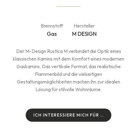
Brennstoff
Hersteller
Gas
M DESIGN
Der M-Design Rustica M verbindet die Optik eines
klassischen Kamins mit dem Komfort eines modernen
Gaskamins. Das vertikale Format, das realistische
Flammenbild und die vielseitigen
Gestaltungsmöglichkeiten machen ihn zur idealen
Lösung für stilvolle Wohnräume.
I
C
H
I
N
T
E
R
E
S
S
I
E
R
E
M
I
C
H
F
Ü
R
…
I
C
H
I
N
T
E
R
E
S
S
I
E
R
E
M
I
C
H
F
Ü
R
…