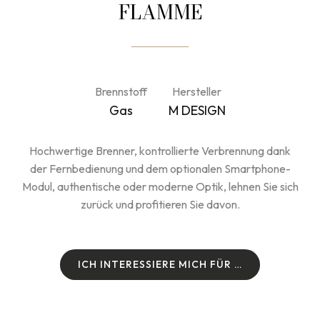
FLAMME
Brennstoff
Hersteller
Gas
M DESIGN
Hochwertige Brenner, kontrollierte Verbrennung dank
der Fernbedienung und dem optionalen Smartphone-
Modul, authentische oder moderne Optik, lehnen Sie sich
zurück und profitieren Sie davon.
I
C
H
I
N
T
E
R
E
S
S
I
E
R
E
M
I
C
H
F
Ü
R
…
I
C
H
I
N
T
E
R
E
S
S
I
E
R
E
M
I
C
H
F
Ü
R
…