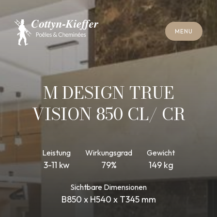
S
C
H
L
I
E
SS
E
N
M
E
N
U
S
C
H
L
I
E
SS
E
N
M
E
N
U
T
E
R
M
I
N
S
C
H
O
R
N
S
T
E
I
N
R
E
I
N
I
G
U
N
G
T
E
R
M
I
N
S
C
H
O
R
N
S
T
E
I
N
R
E
I
N
I
G
U
N
G
M DESIGN TRUE
VISION 850 CL/ CR
Leistung
Wirkungsgrad
Gewicht
3-11 kw
79%
149 kg
Sichtbare Dimensionen
B850 x H540 x T345 mm