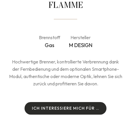
FLAMME
Brennstoff
Hersteller
Gas
M DESIGN
Hochwertige Brenner, kontrollierte Verbrennung dank
der Fernbedienung und dem optionalen Smartphone-
Modul, authentische oder moderne Optik, lehnen Sie sich
zurück und profitieren Sie davon.
I
C
H
I
N
T
E
R
E
S
S
I
E
R
E
M
I
C
H
F
Ü
R
…
I
C
H
I
N
T
E
R
E
S
S
I
E
R
E
M
I
C
H
F
Ü
R
…