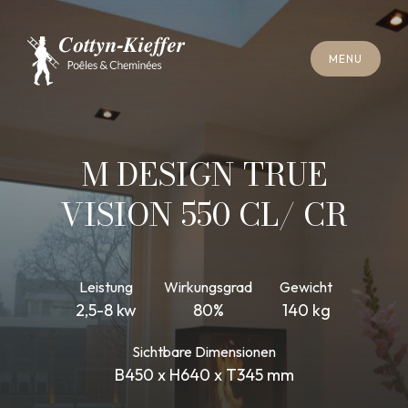
S
C
H
L
I
E
SS
E
N
M
E
N
U
S
C
H
L
I
E
SS
E
N
M
E
N
U
T
E
R
M
I
N
S
C
H
O
R
N
S
T
E
I
N
R
E
I
N
I
G
U
N
G
T
E
R
M
I
N
S
C
H
O
R
N
S
T
E
I
N
R
E
I
N
I
G
U
N
G
M DESIGN TRUE
VISION 550 CL/ CR
Leistung
Wirkungsgrad
Gewicht
2,5-8 kw
80%
140 kg
Sichtbare Dimensionen
B450 x H640 x T345 mm