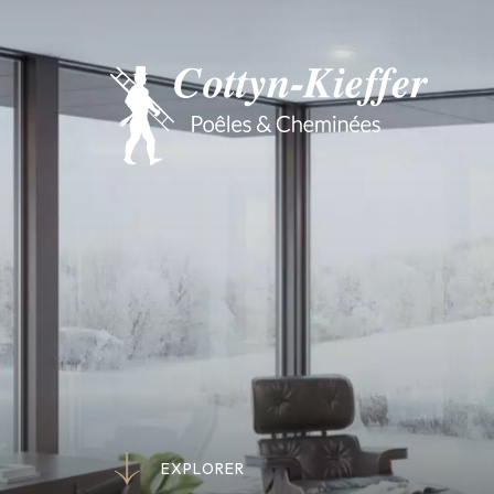
E
X
P
L
O
R
E
R
E
X
P
L
O
R
E
R