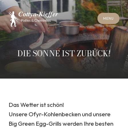
S
C
H
L
I
E
SS
E
N
M
E
N
U
S
C
H
L
I
E
SS
E
N
M
E
N
U
T
E
R
M
I
N
S
C
H
O
R
N
S
T
E
I
N
R
E
I
N
I
G
U
N
G
T
E
R
M
I
N
S
C
H
O
R
N
S
T
E
I
N
R
E
I
N
I
G
U
N
G
DIE SONNE IST ZURÜCK!
Das Wetter ist schön!
Unsere Ofyr-Kohlenbecken und unsere
Big Green Egg-Grills werden Ihre besten