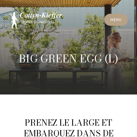
S
C
H
L
I
E
SS
E
N
M
E
N
U
S
C
H
L
I
E
SS
E
N
M
E
N
U
T
E
R
M
I
N
S
C
H
O
R
N
S
T
E
I
N
R
E
I
N
I
G
U
N
G
T
E
R
M
I
N
S
C
H
O
R
N
S
T
E
I
N
R
E
I
N
I
G
U
N
G
BIG GREEN EGG (L)
PRENEZ LE LARGE ET
EMBARQUEZ DANS DE