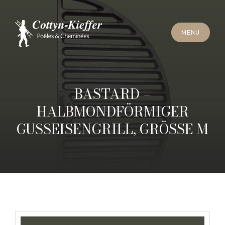
S
C
H
L
I
E
SS
E
N
M
E
N
U
S
C
H
L
I
E
SS
E
N
M
E
N
U
T
E
R
M
I
N
S
C
H
O
R
N
S
T
E
I
N
R
E
I
N
I
G
U
N
G
T
E
R
M
I
N
S
C
H
O
R
N
S
T
E
I
N
R
E
I
N
I
G
U
N
G
BASTARD –
HALBMONDFÖRMIGER
GUSSEISENGRILL, GRÖSSE M