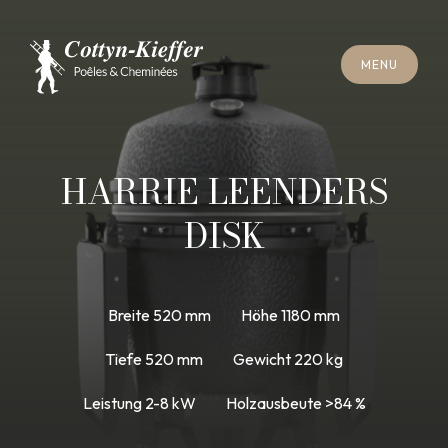
S
C
H
L
I
E
SS
E
N
M
E
N
U
S
C
H
L
I
E
SS
E
N
M
E
N
U
T
E
R
M
I
N
S
C
H
O
R
N
S
T
E
I
N
R
E
I
N
I
G
U
N
G
T
E
R
M
I
N
S
C
H
O
R
N
S
T
E
I
N
R
E
I
N
I
G
U
N
G
HARRIE LEENDERS
DISK
Breite 520 mm
Höhe 1180 mm
Tiefe 520 mm
Gewicht 220 kg
Leistung 2-8 kW
Holzausbeute >84 %