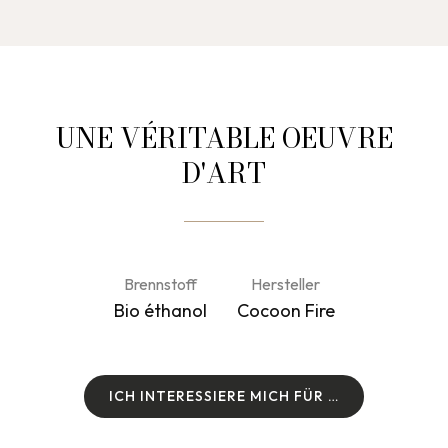
UNE VÉRITABLE OEUVRE
D'ART
Brennstoff
Hersteller
Bio éthanol
Cocoon Fire
I
C
H
I
N
T
E
R
E
S
S
I
E
R
E
M
I
C
H
F
Ü
R
…
I
C
H
I
N
T
E
R
E
S
S
I
E
R
E
M
I
C
H
F
Ü
R
…