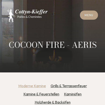
S
C
H
L
I
E
SS
E
N
M
E
N
U
S
C
H
L
I
E
SS
E
N
M
E
N
U
T
E
R
M
I
N
S
C
H
O
R
N
S
T
E
I
N
R
E
I
N
I
G
U
N
G
T
E
R
M
I
N
S
C
H
O
R
N
S
T
E
I
N
R
E
I
N
I
G
U
N
G
COCOON FIRE - AERIS
Moderne Kamine
Grills & Terrassenfeuer
Kamine & Feuerstellen
Kaminöfen
Holzherde & Backöfen