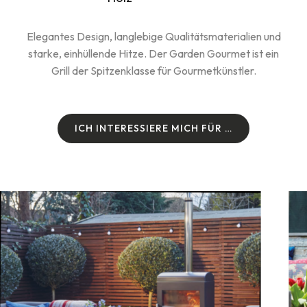
Elegantes Design, langlebige Qualitätsmaterialien und
starke, einhüllende Hitze. Der Garden Gourmet ist ein
Grill der Spitzenklasse für Gourmetkünstler.
I
C
H
I
N
T
E
R
E
S
S
I
E
R
E
M
I
C
H
F
Ü
R
…
I
C
H
I
N
T
E
R
E
S
S
I
E
R
E
M
I
C
H
F
Ü
R
…