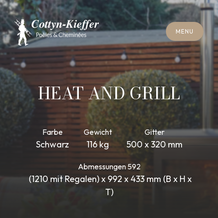
S
C
H
L
I
E
SS
E
N
M
E
N
U
S
C
H
L
I
E
SS
E
N
M
E
N
U
T
E
R
M
I
N
S
C
H
O
R
N
S
T
E
I
N
R
E
I
N
I
G
U
N
G
T
E
R
M
I
N
S
C
H
O
R
N
S
T
E
I
N
R
E
I
N
I
G
U
N
G
HEAT AND GRILL
Farbe
Gewicht
Gitter
Schwarz
116 kg
500 x 320 mm
Abmessungen 592
(1210 mit Regalen) x 992 x 433 mm (B x H x
T)