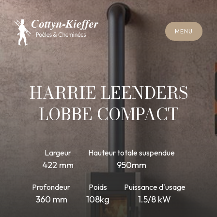
F
E
R
M
E
R
M
E
N
U
F
E
R
M
E
R
M
E
N
U
R
E
N
D
E
Z
-
V
O
U
S
R
A
M
O
N
A
G
E
R
E
N
D
E
Z
-
V
O
U
S
R
A
M
O
N
A
G
E
HARRIE LEENDERS
LOBBE COMPACT
Largeur
Hauteur totale suspendue
422 mm
950mm
Profondeur
Poids
Puissance d'usage
360 mm
108kg
1.5/8 kW