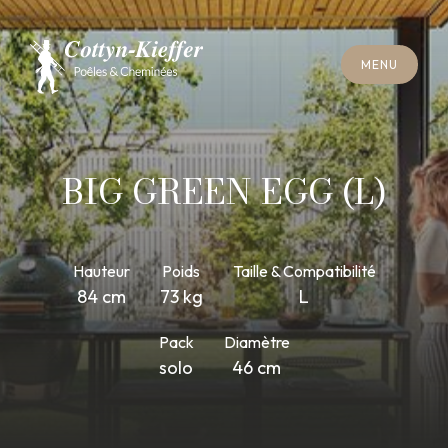
F
E
R
M
E
R
M
E
N
U
F
E
R
M
E
R
M
E
N
U
R
E
N
D
E
Z
-
V
O
U
S
R
A
M
O
N
A
G
E
R
E
N
D
E
Z
-
V
O
U
S
R
A
M
O
N
A
G
E
BIG GREEN EGG (L)
Hauteur
Poids
Taille & Compatibilité
84 cm
73 kg
L
Pack
Diamètre
solo
46 cm